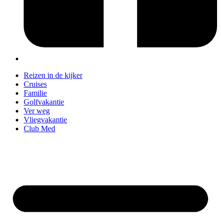
Reizen in de kijker
Cruises
Familie
Golfvakantie
Ver weg
Vliegvakantie
Club Med