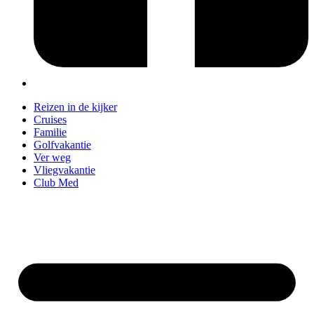
Reizen in de kijker
Cruises
Familie
Golfvakantie
Ver weg
Vliegvakantie
Club Med