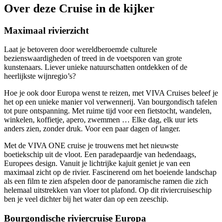
Over deze Cruise in de kijker
Maximaal rivierzicht
Laat je betoveren door wereldberoemde culturele
bezienswaardigheden of treed in de voetsporen van grote
kunstenaars. Liever unieke natuurschatten ontdekken of de
heerlijkste wijnregio’s?
Hoe je ook door Europa wenst te reizen, met VIVA Cruises beleef je
het op een unieke manier vol verwennerij. Van bourgondisch tafelen
tot pure ontspanning. Met ruime tijd voor een fietstocht, wandelen,
winkelen, koffietje, apero, zwemmen … Elke dag, elk uur iets
anders zien, zonder druk. Voor een paar dagen of langer.
Met de VIVA ONE cruise je trouwens met het nieuwste
boetiekschip uit de vloot. Een paradepaardje van hedendaags,
Europees design. Vanuit je lichtrijke kajuit geniet je van een
maximaal zicht op de rivier. Fascinerend om het boeiende landschap
als een film te zien afspelen door de panoramische ramen die zich
helemaal uitstrekken van vloer tot plafond. Op dit riviercruiseschip
ben je veel dichter bij het water dan op een zeeschip.
Bourgondische riviercruise Europa