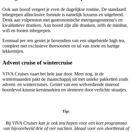
Ook aan boord vergeet je even de dagelijkse routine. De standaard
inbegrepen allinclusive formule is namelijk luxueus en uitgebreid.
Denk aan volpension met gastronomische meergangenmenu’s en
kwalitatieve dranken. Aan boord zijn alle dranken, zelfs de minibar,
wifi en fooien inbegrepen.
Eenmaal per reis geniet je bovendien van een uitgebreide high tea,
compleet met exclusieve theesoorten en tal van zoete en hartige
lekkernijen.
Advent cruise of wintercruise
VIVA Cruises vaart het hele jaar door. Meer nog, in de
wintermaanden pakt de maatschappij uit met unieke pakketten zoals
advent- en wintercruises. Geniet van een welverdiende timeout
boordevol knusse kerstmarkten en slenteren door verlichte straatjes.
Tip:
Bij VIVA Cruises kan je ook inschepen voor een kort programma
van bijvoorbeeld drie of vier nachten. Ideaal voor een shortbreak of