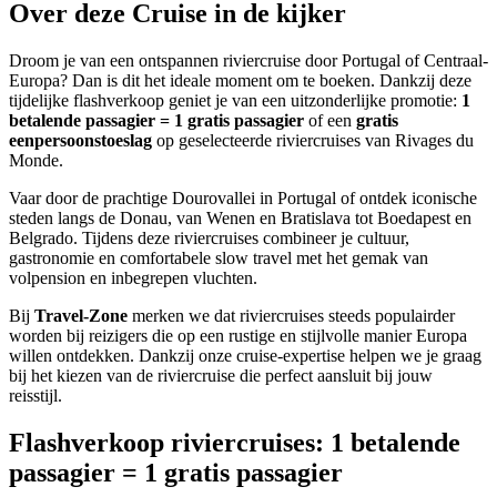
Over deze Cruise in de kijker
Droom je van een ontspannen riviercruise door Portugal of Centraal-
Europa? Dan is dit het ideale moment om te boeken. Dankzij deze
tijdelijke flashverkoop geniet je van een uitzonderlijke promotie:
1
betalende passagier = 1 gratis passagier
of een
gratis
eenpersoonstoeslag
op geselecteerde riviercruises van Rivages du
Monde.
Vaar door de prachtige Dourovallei in Portugal of ontdek iconische
steden langs de Donau, van Wenen en Bratislava tot Boedapest en
Belgrado. Tijdens deze riviercruises combineer je cultuur,
gastronomie en comfortabele slow travel met het gemak van
volpension en inbegrepen vluchten.
Bij
Travel-Zone
merken we dat riviercruises steeds populairder
worden bij reizigers die op een rustige en stijlvolle manier Europa
willen ontdekken. Dankzij onze cruise-expertise helpen we je graag
bij het kiezen van de riviercruise die perfect aansluit bij jouw
reisstijl.
Flashverkoop riviercruises: 1 betalende
passagier = 1 gratis passagier