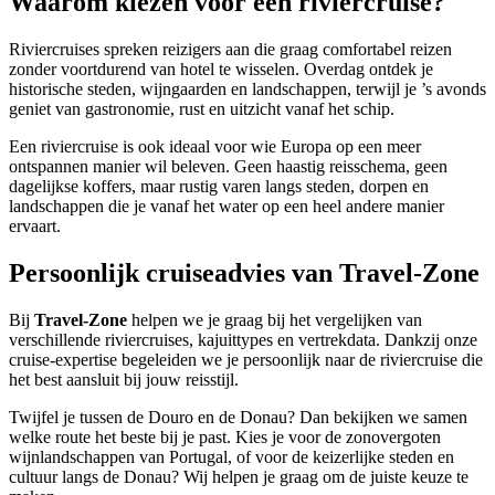
Waarom kiezen voor een riviercruise?
Riviercruises spreken reizigers aan die graag comfortabel reizen
zonder voortdurend van hotel te wisselen. Overdag ontdek je
historische steden, wijngaarden en landschappen, terwijl je ’s avonds
geniet van gastronomie, rust en uitzicht vanaf het schip.
Een riviercruise is ook ideaal voor wie Europa op een meer
ontspannen manier wil beleven. Geen haastig reisschema, geen
dagelijkse koffers, maar rustig varen langs steden, dorpen en
landschappen die je vanaf het water op een heel andere manier
ervaart.
Persoonlijk cruiseadvies van Travel-Zone
Bij
Travel-Zone
helpen we je graag bij het vergelijken van
verschillende riviercruises, kajuittypes en vertrekdata. Dankzij onze
cruise-expertise begeleiden we je persoonlijk naar de riviercruise die
het best aansluit bij jouw reisstijl.
Twijfel je tussen de Douro en de Donau? Dan bekijken we samen
welke route het beste bij je past. Kies je voor de zonovergoten
wijnlandschappen van Portugal, of voor de keizerlijke steden en
cultuur langs de Donau? Wij helpen je graag om de juiste keuze te