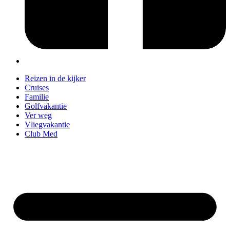
Reizen in de kijker
Cruises
Familie
Golfvakantie
Ver weg
Vliegvakantie
Club Med